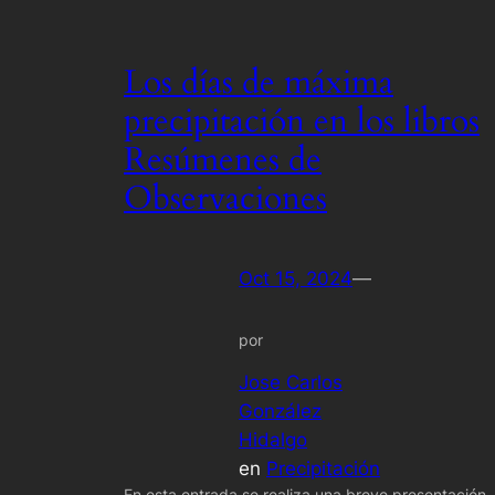
Los días de máxima
precipitación en los libros
Resúmenes de
Observaciones
Oct 15, 2024
—
por
Jose Carlos
González
Hidalgo
en
Precipitación
En esta entrada se realiza una breve presentación