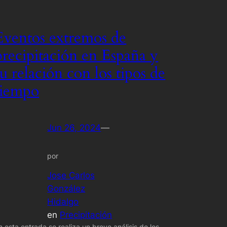
Eventos extremos de
precipitación en España y
su relación con los tipos de
tiempo
Jun 26, 2024
—
por
Jose Carlos
González
Hidalgo
en
Precipitación
n esta entrada se realiza un breve análisis de los