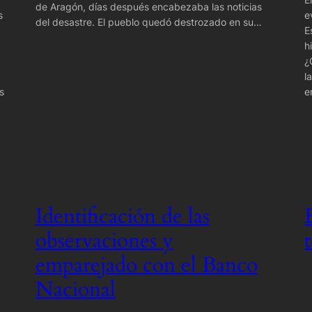
de Aragón, días después encabezaba las noticias
s
e
del desastre. El pueblo quedó destrozado en su…
E
h
¿
l
s
e
Identificación de las
observaciones y
emparejado con el Banco
Nacional