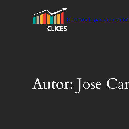
Saltar
al
Clima de la pasada centur
contenido
Autor:
Jose Ca