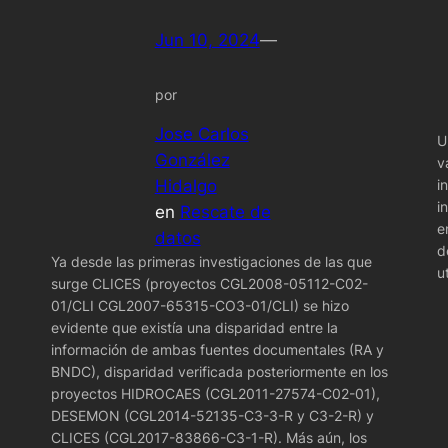
Jun 10, 2024
—
por
Jose Carlos
U
González
v
Hidalgo
i
i
en
Rescate de
e
datos
d
Ya desde las primeras investigaciones de las que
u
surge CLICES (proyectos CGL2008-05112-C02-
01/CLI CGL2007-65315-CO3-01/CLI) se hizo
evidente que existía una disparidad entre la
información de ambas fuentes documentales (RA y
BNDC), disparidad verificada posteriormente en los
proyectos HIDROCAES (CGL2011-27574-C02-01),
DESEMON (CGL2014-52135-C3-3-R y C3-2-R) y
CLICES (CGL2017-83866-C3-1-R). Más aún, los